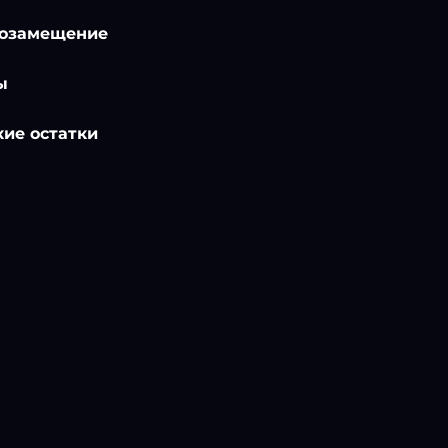
озамещение
ы
ие остатки