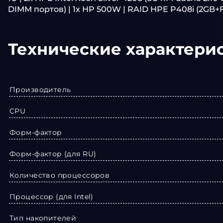
DIMM портов) | 1x HP 500W | RAID HPE P408i (2GB+FBW
Технические характери
Производитель
CPU
Форм-фактор
Форм-фактор (для RU)
Количество процессоров
Процессор (для Intel)
Тип накопителей