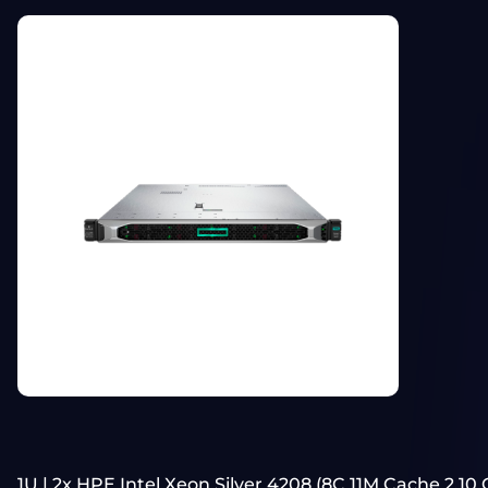
1U | 2x HPE Intel Xeon Silver 4208 (8C 11M Cache 2.