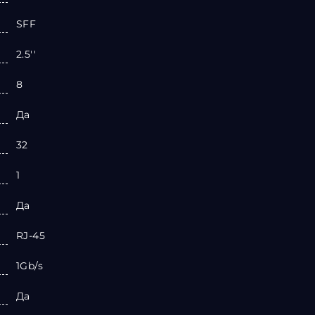
SFF
2.5''
8
Да
32
1
Да
RJ-45
1Gb/s
Да