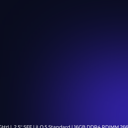
10 GHz) | 2.5'' SFF | iLO 5 Standard | 16GB DDR4 RDIM