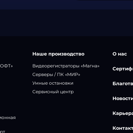
Наше производство
О нас
СОФТ»
Видеорегистраторы «Магна»
Сертиф
Серверы / ПК «МИР»
Умные остановки
Благот
Сервисный центр
Новост
Карьер
ионная
Контак
рт