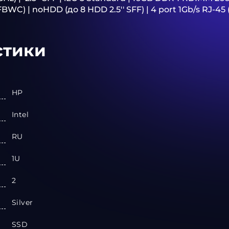
C) | noHDD (до 8 HDD 2.5'' SFF) | 4 port 1Gb/s RJ-45 
стики
HP
Intel
RU
1U
2
Silver
SSD