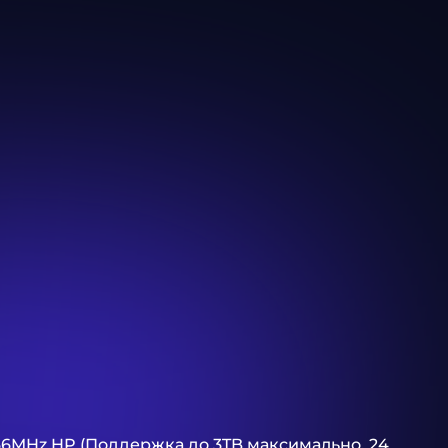
M 2666MHz HP (Поддержка до 3TB максимально, 24