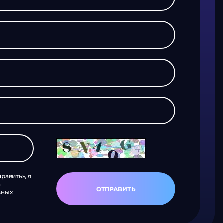
равить», я
а
ОТПРАВИТЬ
ьных