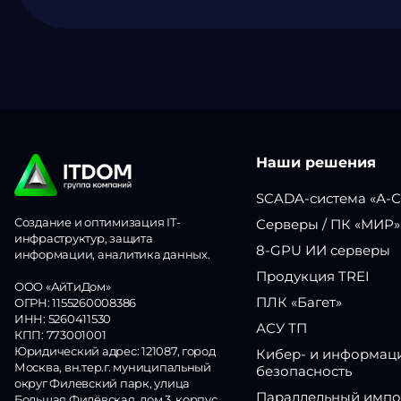
Наши решения
SCADA-система «А-
Создание и оптимизация IT-
Серверы / ПК «МИР»
инфраструктур, защита
8-GPU ИИ серверы
информации, аналитика данных.
Продукция TREI
ООО «АйТиДом»
ПЛК «Багет»
ОГРН: 1155260008386
ИНН: 5260411530
АСУ ТП
КПП: 773001001
Юридический адрес: 121087, город
Кибер- и информац
Москва, вн.тер.г. муниципальный
безопасность
округ Филевский парк, улица
Параллельный импо
Большая Филёвская, дом 3, корпус