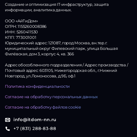
Создание и оптимизация IT-инфраструктур, защита
информации, аналитика данных.
ООО «АйТиДом»
ОГРН: 1155260008386
ИНН: 5260411530
КПП: 773001001
Юридический адрес: 121087, город Москва, вн.тер.г.
муниципальный округ Филевский парк, улица Большая
Филёвская, дом 3, корпус 4, кв. 366
Адрес обособленного подразделения / Адрес производства /
Почтовый адрес: 603105, Нижегородская обл., г.Нижний
Новгород, ул.Ломоносова, д.9Б, оф.1
Политика конфиденциальности
Согласие на обработку персональных данных
Согласие на обработку файлов cookie
info@itdom-nn.ru
+7 (831) 288-83-88