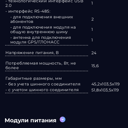
- технологический интерфейс USB
1
2.0
- интерфейс RS-485:
- для подключения внешних
2
абонентов
- для подключения модуля на
1
общую внутреннюю шину
- антенна для подключения
1
модуля GPS/ГЛОНАСС
Напряжение питания, В
24
Потребляемая мощность, Вт, не
15,6
более
Габаритные размеры, мм
- без учета шинного соединителя
45,2х103,5х119
- с учетом шинного соединителя
51,8х103,5х119
Модули питания