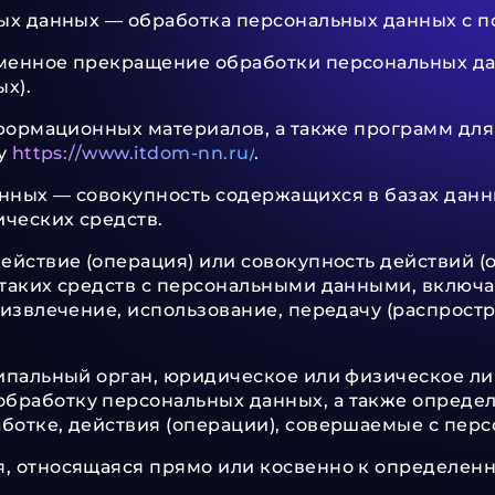
ных данных — обработка персональных данных с 
менное прекращение обработки персональных дан
х).
нформационных материалов, а также программ дл
су
https://www.itdom-nn.ru/
.
анных — совокупность содержащихся в базах дан
ческих средств.
ействие (операция) или совокупность действий 
таких средств с персональными данными, включая
извлечение, использование, передачу (распростр
ипальный орган, юридическое или физическое ли
бработку персональных данных, а также опреде
ботке, действия (операции), совершаемые с пер
я, относящаяся прямо или косвенно к определен