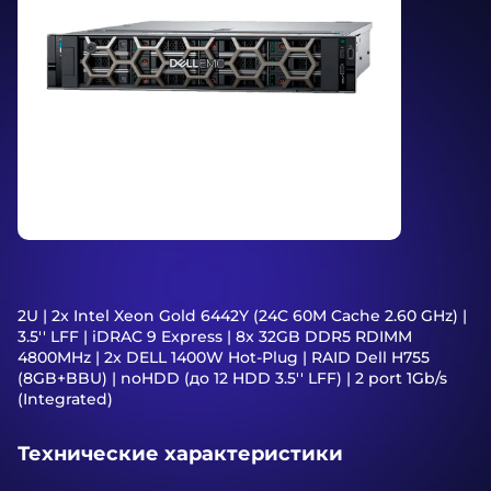
2U | 2x Intel Xeon Gold 6442Y (24C 60M Cache 2.60 GHz) |
3.5'' LFF | iDRAC 9 Express | 8x 32GB DDR5 RDIMM
4800MHz | 2x DELL 1400W Hot-Plug | RAID Dell H755
(8GB+BBU) | noHDD (до 12 HDD 3.5'' LFF) | 2 port 1Gb/s
(Integrated)
Технические характеристики