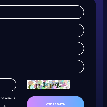
равить», я
а
ОТПРАВИТЬ
ьных