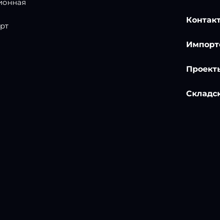
ионная
Контак
рт
Импорт
Проект
Складск