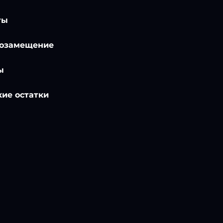
ты
озамещение
ы
ие остатки