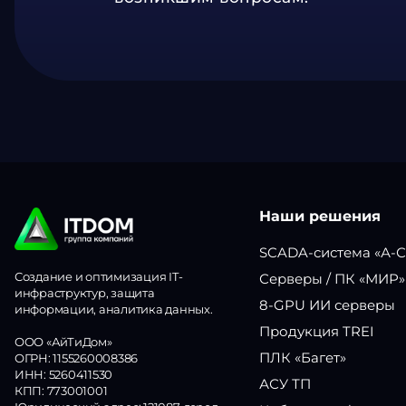
Наши решения
SCADA-система «А-
Создание и оптимизация IT-
Серверы / ПК «МИР»
инфраструктур, защита
8-GPU ИИ серверы
информации, аналитика данных.
Продукция TREI
ООО «АйТиДом»
ПЛК «Багет»
ОГРН: 1155260008386
ИНН: 5260411530
АСУ ТП
КПП: 773001001