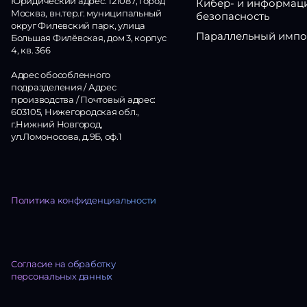
Юридический адрес: 121087, город
Кибер- и информац
Москва, вн.тер.г. муниципальный
безопасность
округ Филевский парк, улица
Параллельный импо
Большая Филёвская, дом 3, корпус
4, кв. 366
Адрес обособленного
подразделения / Адрес
производства / Почтовый адрес:
603105, Нижегородская обл.,
г.Нижний Новгород,
ул.Ломоносова, д.9Б, оф.1
Политика конфиденциальности
Согласие на обработку
персональных данных